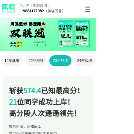
学习规划咨询：
19884171982
（微信同号）
19年战绩
22年战绩
23年战绩
24年战绩
斩获
574.4
已知最高分！
21
位同学成功上岸！
高分段人次遥遥领先！
披荆斩棘，迎难而上
在2024年鲁美附中招生考试中